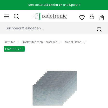
Newsletter
Abonnieren
und Sparen!
Luftfilter
Ersatzfilter nach Hersteller
Stiebel Eltron
LWZ 180, 280
Bildergalerie überspringen