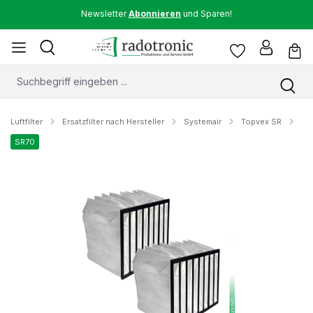
Newsletter
Abonnieren
und Sparen!
Luftfilter
Ersatzfilter nach Hersteller
Systemair
Topvex SR
SR70
Bildergalerie überspringen