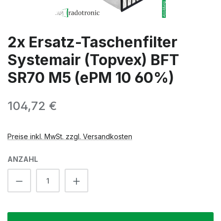
2x Ersatz-Taschenfilter
Systemair (Topvex) BFT
SR70 M5 (ePM 10 60%)
Regulärer Preis:
104,72 €
Preise inkl. MwSt. zzgl. Versandkosten
ANZAHL
Produkt Anzahl: Gib den gewünschten We