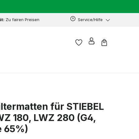
ät:
Zu fairen Preisen
Service/Hilfe
iltermatten für STIEBEL
Z 180, LWZ 280 (G4,
e 65%)