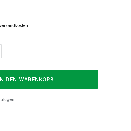
. Versandkosten
l: Gib den gewünschten Wert ein oder 
IN DEN WARENKORB
zufügen