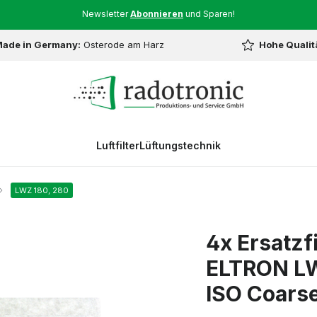
Newsletter
Abonnieren
und Sparen!
ade in Germany:
Osterode am Harz
Hohe Qualit
Luftfilter
Lüftungstechnik
LWZ 180, 280
4x Ersatzf
ELTRON LW
ISO Coars