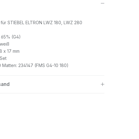
uft für STIEBEL ELTRON LWZ 180, LWZ 280
e 65% (G4)
 weiß
8 x 17 mm
 Set
 10 Matten: 234147 (FMS G4-10 180)
sand