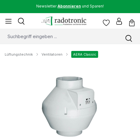
Newsletter
Abonnieren
und Sparen!
Lüftungstechnik
Ventilatoren
AERA Classic
Bildergalerie überspringen