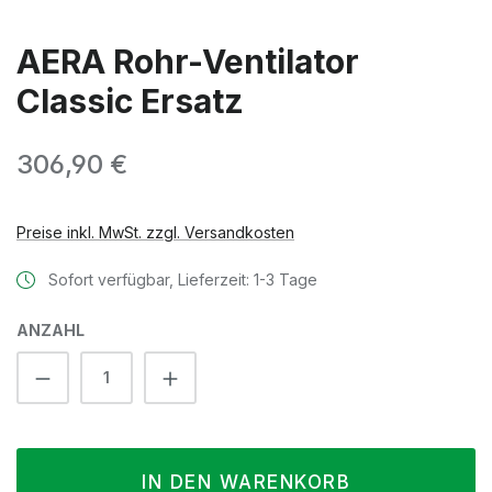
AERA Rohr-Ventilator
Classic Ersatz
Regulärer Preis:
306,90 €
Preise inkl. MwSt. zzgl. Versandkosten
Sofort verfügbar, Lieferzeit: 1-3 Tage
ANZAHL
Produkt Anzahl: Gib den gewünschten We
IN DEN WARENKORB