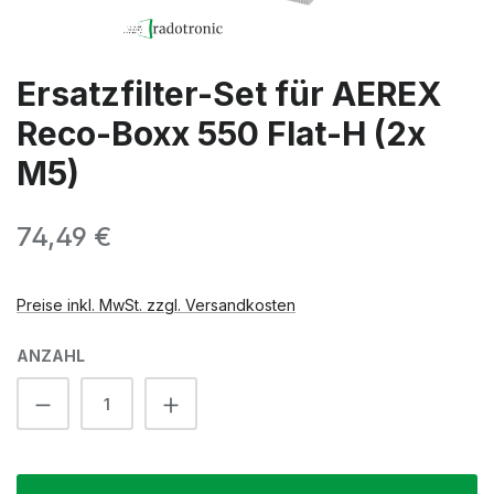
Ersatzfilter-Set für AEREX
Reco-Boxx 550 Flat-H (2x
M5)
Regulärer Preis:
74,49 €
Preise inkl. MwSt. zzgl. Versandkosten
ANZAHL
Produkt Anzahl: Gib den gewünschten We