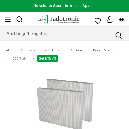
Newsletter
Abonnieren
und Sparen!
Luftfilter
Ersatzfilter nach Hersteller
Aerex
Reco-Boxx Flat-H
550 Flat-H
Set M5/M5
Bildergalerie überspringen