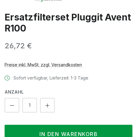
Ersatzfilterset Pluggit Avent
R100
Regulärer Preis:
26,72 €
Preise inkl. MwSt. zzgl. Versandkosten
Sofort verfügbar, Lieferzeit: 1-3 Tage
ANZAHL
Produkt Anzahl: Gib den gewünschten We
IN DEN WARENKORB