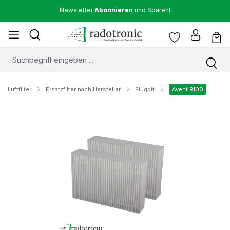
Newsletter
Abonnieren
und Sparen!
Luftfilter
Ersatzfilter nach Hersteller
Pluggit
Avent R100
Bildergalerie überspringen