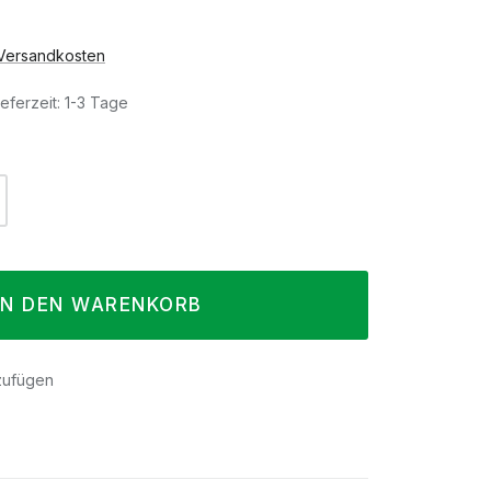
. Versandkosten
eferzeit: 1-3 Tage
l: Gib den gewünschten Wert ein oder 
IN DEN WARENKORB
zufügen