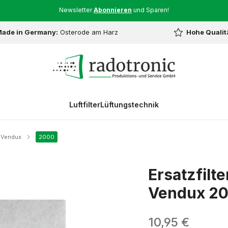
Newsletter
Abonnieren
und Sparen!
ade in Germany:
Osterode am Harz
Hohe Qualit
Luftfilter
Lüftungstechnik
Vendux
2000
Ersatzfilt
Vendux 20
Regulärer Preis:
10,95 €