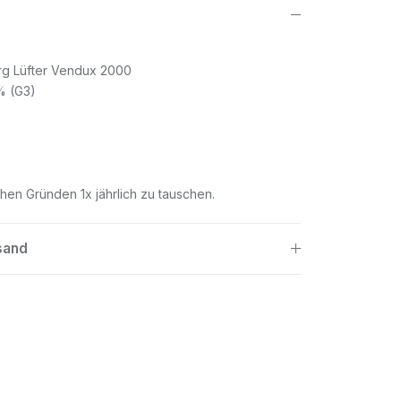
erg Lüfter Vendux 2000
% (G3)
.
chen Gründen 1x jährlich zu tauschen.
sand