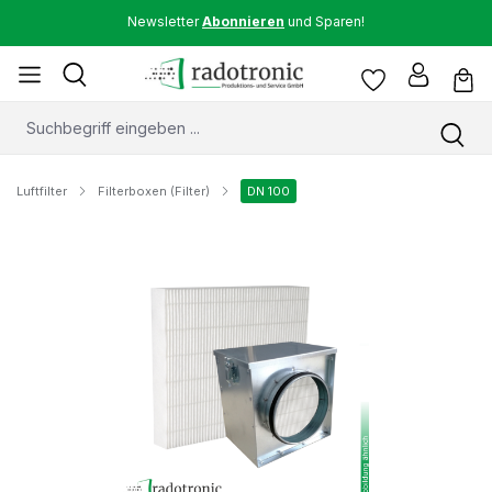
Newsletter
Abonnieren
und Sparen!
Luftfilter
Filterboxen (Filter)
DN 100
Bildergalerie überspringen