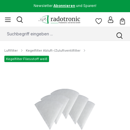
Newsletter
Abonnieren
und Sparen!
Luftfilter
Kegelfilter Abluft-/Zuluftventilfilter
Kegelfilter Fliesstoff weiß
Bildergalerie überspringen