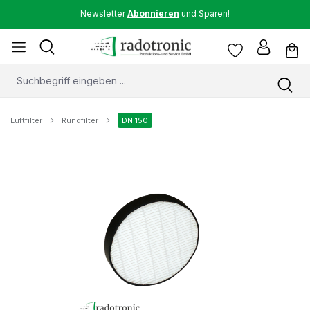
Newsletter
Abonnieren
und Sparen!
Luftfilter
Rundfilter
DN 150
Bildergalerie überspringen