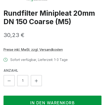
Rundfilter Minipleat 20mm
DN 150 Coarse (M5)
Regulärer Preis:
30,23 €
Preise inkl. MwSt. zzgl. Versandkosten
Sofort verfügbar, Lieferzeit: 1-3 Tage
ANZAHL
Produkt Anzahl: Gib den gewünschten We
IN DEN WARENKORB