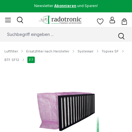
Newsletter
Abonnieren
und Sparen!
Luftfilter
Ersatzfilter nach Hersteller
Systemair
Topvex SF
BTF SF12
F7
Bildergalerie überspringen