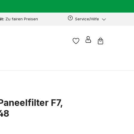
ät:
Zu fairen Preisen
Service/Hilfe
Paneelfilter F7,
48