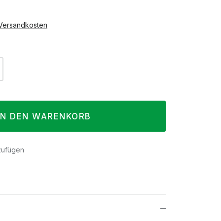
. Versandkosten
l: Gib den gewünschten Wert ein oder 
IN DEN WARENKORB
zufügen