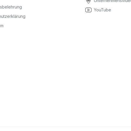
Unternehmensvide
fsbelehrung
YouTube
utzerklärung
um