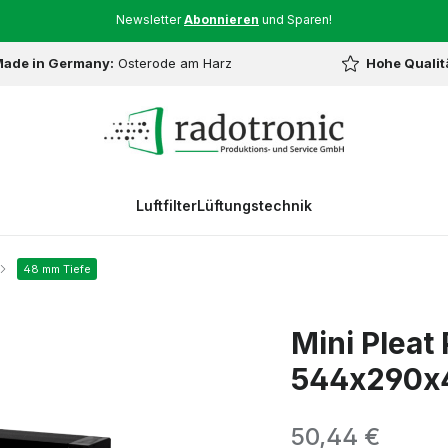
Newsletter
Abonnieren
und Sparen!
ade in Germany:
Osterode am Harz
Hohe Qualit
Luftfilter
Lüftungstechnik
48 mm Tiefe
Mini Pleat 
544x290x
Regulärer Preis:
50,44 €