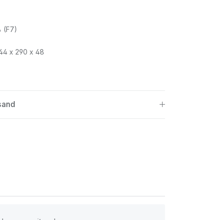
% (F7)
44 x 290 x 48
sand