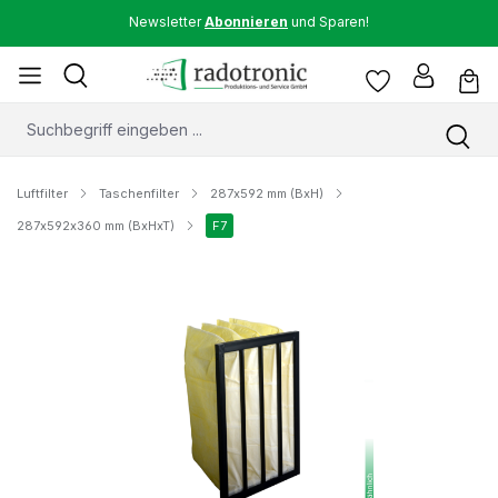
Newsletter
Abonnieren
und Sparen!
Luftfilter
Taschenfilter
287x592 mm (BxH)
287x592x360 mm (BxHxT)
F7
Bildergalerie überspringen