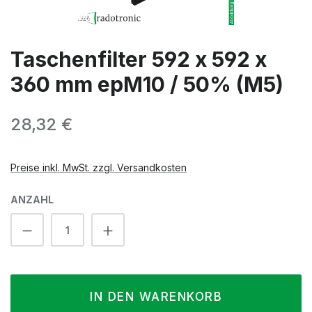
Taschenfilter 592 x 592 x
360 mm epM10 / 50% (M5)
Regulärer Preis:
28,32 €
Preise inkl. MwSt. zzgl. Versandkosten
ANZAHL
Produkt Anzahl: Gib den gewünschten We
IN DEN WARENKORB