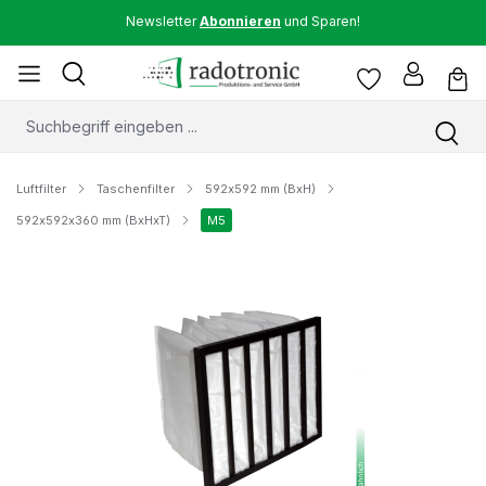
Newsletter
Abonnieren
und Sparen!
Luftfilter
Taschenfilter
592x592 mm (BxH)
592x592x360 mm (BxHxT)
M5
Bildergalerie überspringen