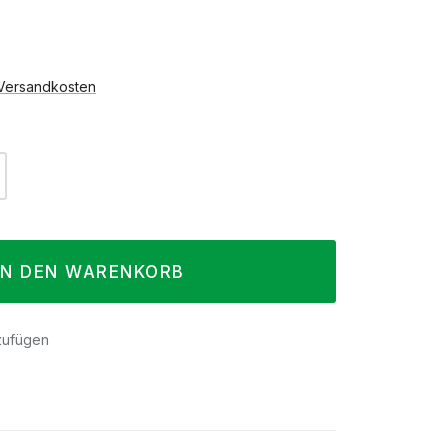
. Versandkosten
l: Gib den gewünschten Wert ein oder 
IN DEN WARENKORB
zufügen