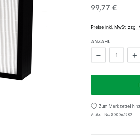
Regulärer Preis:
99,77 €
Preise inkl. MwSt. zzgl
ANZAHL
Produkt Anzah
Zum Merkzettel hin
Artikel-Nr.:
S0006.1982