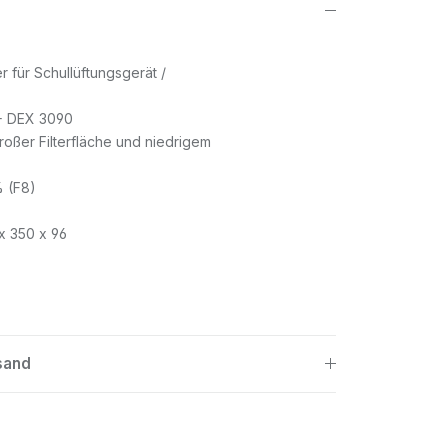
er für Schullüftungsgerät /
 DEX 3090
 großer Filterfläche und niedrigem
% (F8)
x 350 x 96
sand