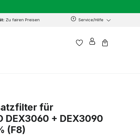
ät:
Zu fairen Preisen
Service/Hilfe
atzfilter für
 DEX3060 + DEX3090
% (F8)