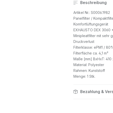
Beschreibung
Artikel Nr.: S0006.1982
Panelfilter / Kompaktfilt
Komfortlüftungsgerät
EXHAUSTO DEX 3060 +
Minipleatfilter mit sehr
Druckverlust
Filterklasse: ePM1 / 80
Filterfläche ca. 4,1 m²
Maße [mm] BxHxT: 410 
Material: Polyester
Rahmen: Kunststoff
Menge: 1 Stk.
Bezahlung & Ver