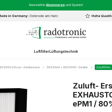
Newsletter
Abonnieren
und Sparen!
ade in Germany:
Osterode am Harz
Hohe Qualit
Luftfilter
Lüftungstechnik
EX3000 EXcon -Geräteserie
DEX3060 + DEX3090 -Geräte
Zuluftfilter
Zuluft- Ers
EXHAUSTO
ePM1 / 80