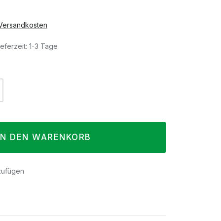
. Versandkosten
eferzeit: 1-3 Tage
l: Gib den gewünschten Wert ein oder 
IN DEN WARENKORB
zufügen