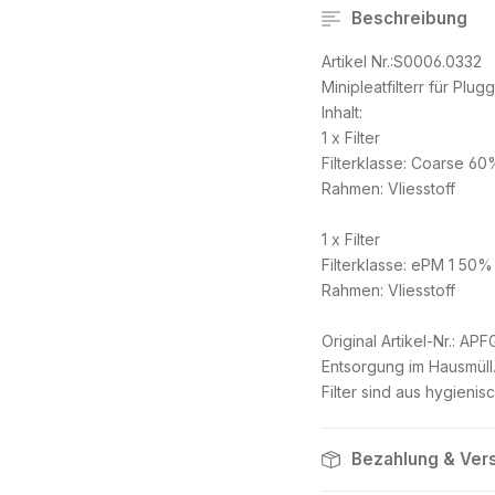
Beschreibung
Artikel Nr.:S0006.0332
Minipleatfilterr für Plu
Inhalt:
1 x Filter
Filterklasse: Coarse 6
Rahmen: Vliesstoff
1 x Filter
Filterklasse: ePM 1 50%
Rahmen: Vliesstoff
Original Artikel-Nr.: A
Entsorgung im Hausmüll
Filter sind aus hygienis
Bezahlung & Ver