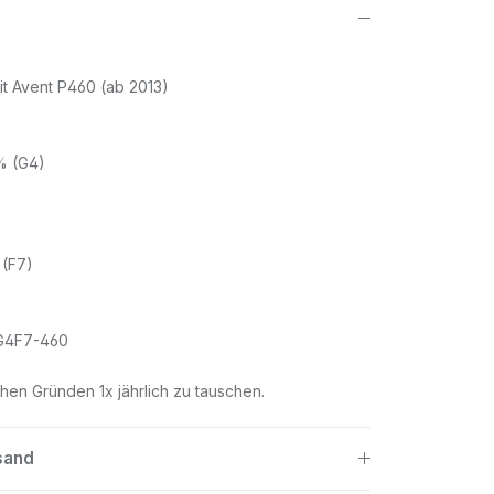
ggit Avent P460 (ab 2013)
0% (G4)
 (F7)
PFG4F7-460
.
chen Gründen 1x jährlich zu tauschen.
sand