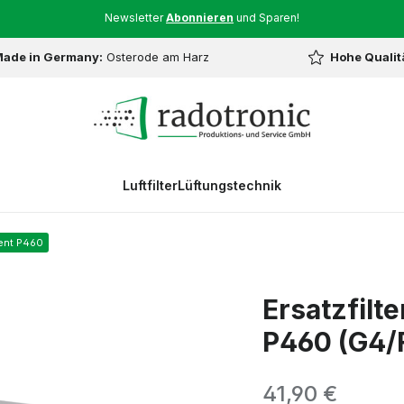
Newsletter
Abonnieren
und Sparen!
ade in Germany:
Osterode am Harz
Hohe Qualit
Luftfilter
Lüftungstechnik
ent P460
Ersatzfilte
P460 (G4/F
Regulärer Preis:
41,90 €