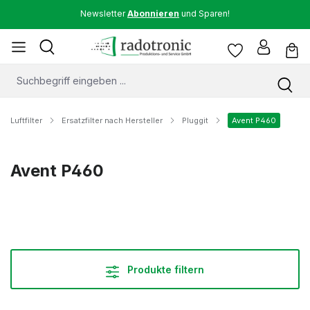
Newsletter
Abonnieren
und Sparen!
Luftfilter
Ersatzfilter nach Hersteller
Pluggit
Avent P460
Avent P460
Produkte filtern