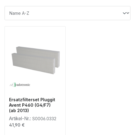
Ersatzfilterset Pluggit
Avent P460 (G4/F7)
(ab 2013)
Artikel-Nr.:
S0006.0332
Regulärer Preis:
41,90 €