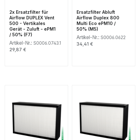
2x Ersatzfilter für
Ersatzfilter Abluft
Airflow DUPLEX Vent
Airflow Duplex 800
500 - Vertikales
Multi Eco ePM10 /
Gerät - Zuluft - ePM1
50% (M5)
/ 50% (F7)
Artikel-Nr.:
S0006.0622
Artikel-Nr.:
S0006.0743.1
Regulärer Preis:
34,41 €
Regulärer Preis:
29,87 €