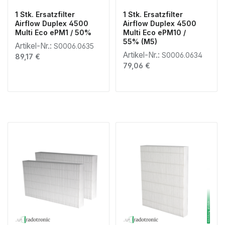
1 Stk. Ersatzfilter
1 Stk. Ersatzfilter
Airflow Duplex 4500
Airflow Duplex 4500
Multi Eco ePM1 / 50%
Multi Eco ePM10 /
55% (M5)
Artikel-Nr.:
S0006.0635
Artikel-Nr.:
S0006.0634
Regulärer Preis:
89,17 €
Regulärer Preis:
79,06 €