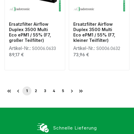
Ersatzfilter Airflow
Ersatzfilter Airflow
Duplex 3500 Multi
Duplex 3500 Multi
Eco ePM1 / 55% (F7,
Eco ePM1 / 55% (F7,
großer Teilfilter)
kleiner Teilfilter)
Artikel-Nr.:
Artikel-Nr.:
S0006.0633
S0006.0632
Regulärer Preis:
Regulärer Preis:
89,17 €
73,96 €
1
2
3
4
5
Seite
Seite
Seite
Seite
Seite
Schnelle Lieferung