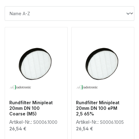
Rundfilter Minipleat
Rundfilter Minipleat
20mm DN 100
20mm DN 100 ePM
Coarse (M5)
2,5 65%
Artikel-Nr.:
Artikel-Nr.:
S0006.1000
S0006.1005
Regulärer Preis:
Regulärer Preis:
26,54 €
26,54 €