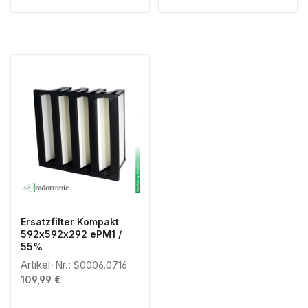
Ersatzfilter Kompakt
592x592x292 ePM1 /
55%
Artikel-Nr.:
S0006.0716
Regulärer Preis:
109,99 €