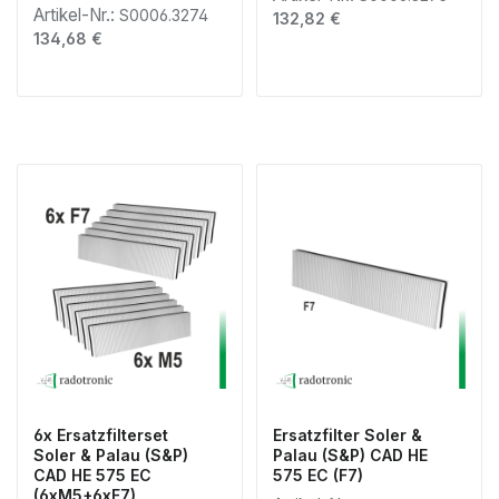
Artikel-Nr.:
S0006.3274
Regulärer Preis:
132,82 €
Regulärer Preis:
134,68 €
6x Ersatzfilterset
Ersatzfilter Soler &
Soler & Palau (S&P)
Palau (S&P) CAD HE
CAD HE 575 EC
575 EC (F7)
(6xM5+6xF7)