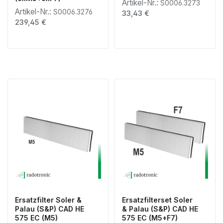
Artikel-Nr.:
S0006.3273
Artikel-Nr.:
S0006.3276
Regulärer Preis:
33,43 €
Regulärer Preis:
239,45 €
Ersatzfilter Soler &
Ersatzfilterset Soler
Palau (S&P) CAD HE
& Palau (S&P) CAD HE
575 EC (M5)
575 EC (M5+F7)