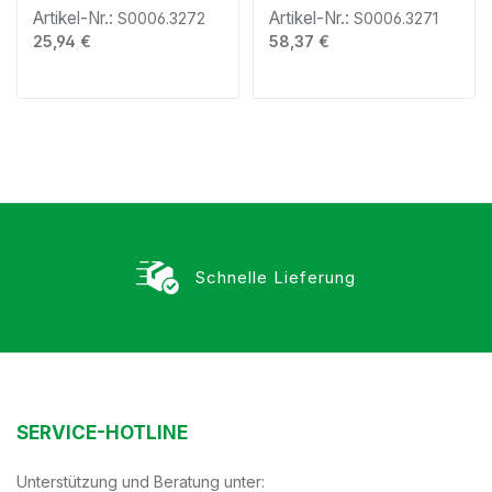
Artikel-Nr.:
Artikel-Nr.:
S0006.3272
S0006.3271
Regulärer Preis:
Regulärer Preis:
25,94 €
58,37 €
Schnelle Lieferung
SERVICE-HOTLINE
Unterstützung und Beratung unter: