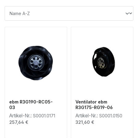
ebm R3G190-RC05-
Ventilator ebm
03
R3G175-RG19-06
Artikel-Nr.:
Artikel-Nr.:
S0001.0171
S0001.0150
Regulärer Preis:
Regulärer Preis:
257,64 €
321,60 €