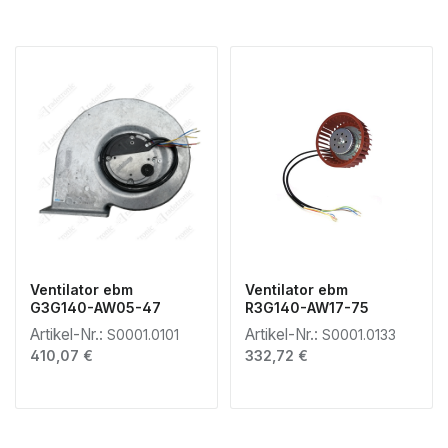
Ventilator ebm
Ventilator ebm
G3G140-AW05-47
R3G140-AW17-75
Artikel-Nr.:
Artikel-Nr.:
S0001.0101
S0001.0133
Regulärer Preis:
Regulärer Preis:
410,07 €
332,72 €