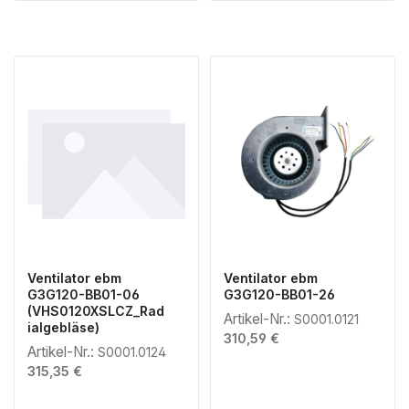
Ventilator ebm
Ventilator ebm
G3G120-BB01-06
G3G120-BB01-26
(VHS0120XSLCZ_Rad
Artikel-Nr.:
S0001.0121
ialgebläse)
Regulärer Preis:
310,59 €
Artikel-Nr.:
S0001.0124
Regulärer Preis:
315,35 €