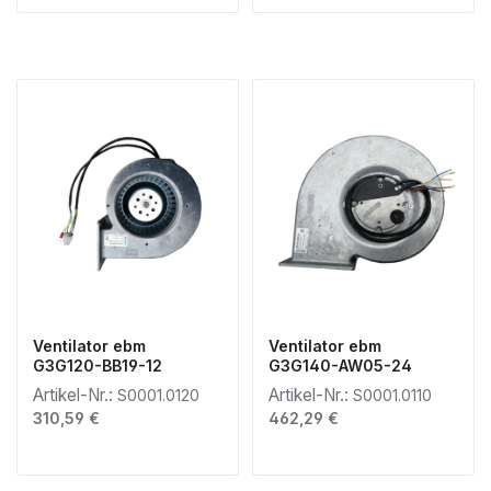
Ventilator ebm
Ventilator ebm
G3G120-BB19-12
G3G140-AW05-24
Artikel-Nr.:
Artikel-Nr.:
S0001.0120
S0001.0110
Regulärer Preis:
Regulärer Preis:
310,59 €
462,29 €