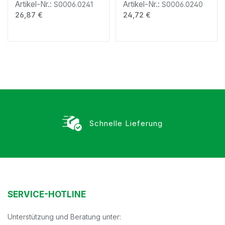
Artikel-Nr.:
Artikel-Nr.:
S0006.0241
S0006.0240
Regulärer Preis:
Regulärer Preis:
26,87 €
24,72 €
Schnelle Lieferung
SERVICE-HOTLINE
Unterstützung und Beratung unter: