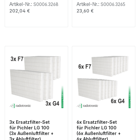
Artikel-Nr.:
Artikel-Nr.:
S0006.3268
S0006.3265
Regulärer Preis:
Regulärer Preis:
202,04 €
23,60 €
3x Ersatzfilter-Set
6x Ersatzfilter-Set
für Pichler LG 100
für Pichler LG 100
(3x Außenluftfilter +
(6x Außenluftfilter +
3x Abluftfilter)
6x Abluftfilter)