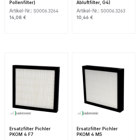
Pollenfilter)
Abluftfilter, G4)
Artikel-Nr.:
Artikel-Nr.:
S0006.3264
S0006.3263
Regulärer Preis:
Regulärer Preis:
14,08 €
10,46 €
Ersatzfilter Pichler
Ersatzfilter Pichler
PKOM 4 F7
PKOM 4 M5