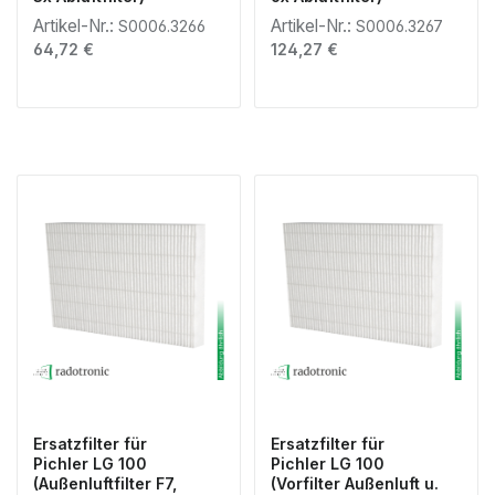
Artikel-Nr.:
Artikel-Nr.:
S0006.3266
S0006.3267
Regulärer Preis:
Regulärer Preis:
64,72 €
124,27 €
Ersatzfilter für
Ersatzfilter für
Pichler LG 100
Pichler LG 100
(Außenluftfilter F7,
(Vorfilter Außenluft u.