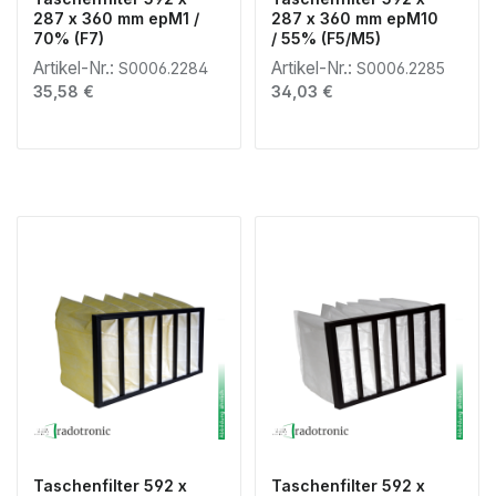
287 x 360 mm epM1 /
287 x 360 mm epM10
70% (F7)
/ 55% (F5/M5)
Artikel-Nr.:
Artikel-Nr.:
S0006.2284
S0006.2285
Regulärer Preis:
Regulärer Preis:
35,58 €
34,03 €
Taschenfilter 592 x
Taschenfilter 592 x