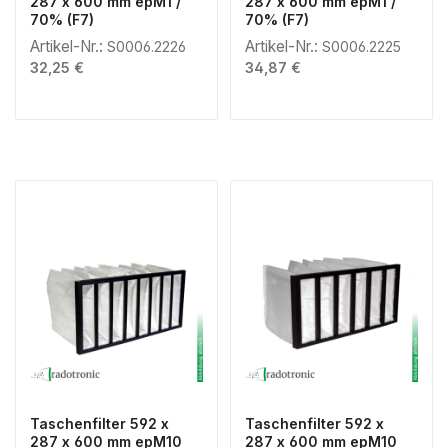
287 x 600 mm epM1 /
287 x 600 mm epM1 /
70% (F7)
70% (F7)
Artikel-Nr.:
Artikel-Nr.:
S0006.2226
S0006.2225
Regulärer Preis:
Regulärer Preis:
32,25 €
34,87 €
Taschenfilter 592 x
Taschenfilter 592 x
287 x 600 mm epM10
287 x 600 mm epM10