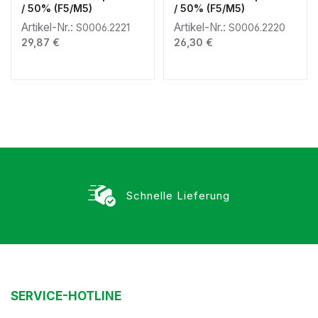
/ 50% (F5/M5)
/ 50% (F5/M5)
Artikel-Nr.:
Artikel-Nr.:
S0006.2221
S0006.2220
Regulärer Preis:
Regulärer Preis:
29,87 €
26,30 €
Schnelle Lieferung
SERVICE-HOTLINE