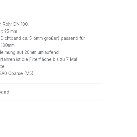
im Rohr DN 100.
r: 95 mm
Dichtband ca. 5-6mm größer) passend für
: 100mm
leimung auf 20mm umlaufend.
fahren ist die Filterfläche bis zu 7 Mal
te!
16890 Coarse (M5)
sand