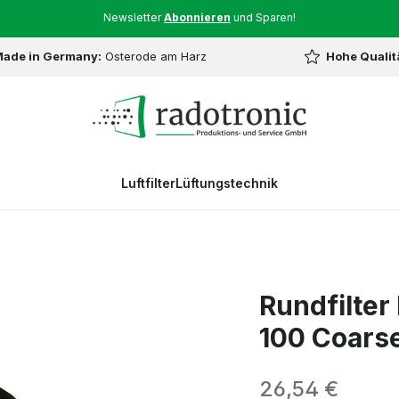
Newsletter
Abonnieren
und Sparen!
ade in Germany:
Osterode am Harz
Hohe Qualit
Luftfilter
Lüftungstechnik
Rundfilte
100 Coars
Regulärer Preis:
26,54 €