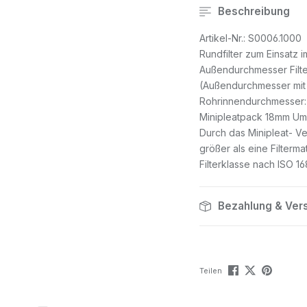
Beschreibung
Artikel-Nr.: S0006.1000
Rundfilter zum Einsatz 
Außendurchmesser Filte
(Außendurchmesser mit 
Rohrinnendurchmesser
Minipleatpack 18mm Um
Durch das Minipleat- Ver
größer als eine Filtermat
Filterklasse nach ISO 
Bezahlung & Ver
Teilen