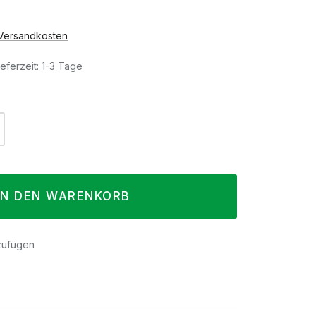
. Versandkosten
eferzeit: 1-3 Tage
l: Gib den gewünschten Wert ein oder 
IN DEN WARENKORB
zufügen