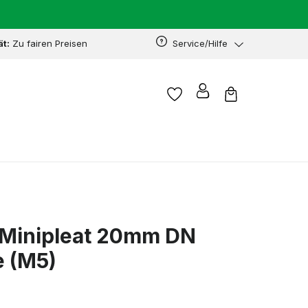
ät:
Zu fairen Preisen
Service/Hilfe
r Minipleat 20mm DN
e (M5)