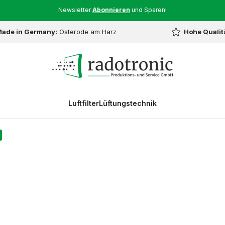
Newsletter
Abonnieren
und Sparen!
ade in Germany:
Osterode am Harz
Hohe Qualit
Luftfilter
Lüftungstechnik