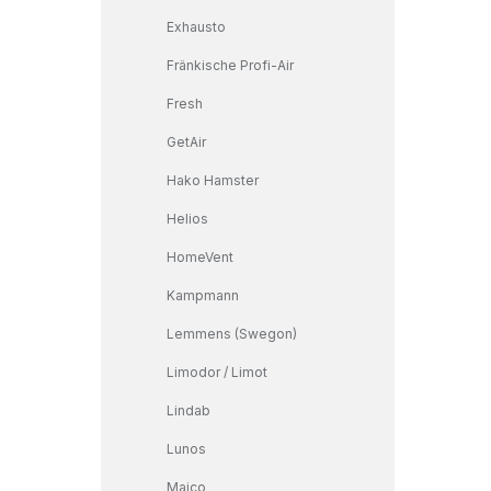
Exhausto
Fränkische Profi-Air
Fresh
GetAir
Hako Hamster
Helios
HomeVent
Kampmann
Lemmens (Swegon)
Limodor / Limot
Lindab
Lunos
Maico