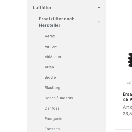
+
Luftfilter
+
Ersatzfilter nach
Hersteller
Aerex
Airflow
AirMaster
Atrea
Biddle
Blauberg
Ersa
Bosch / Buderus
45 P
Arti
Danfoss
Regu
23,5
Energenio
Enessen