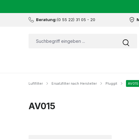
Beratung:
(0 55 22) 31 05 - 20
M
Luftfilter
Ersatzfilter nach Hersteller
Pluggit
AV015
AV015