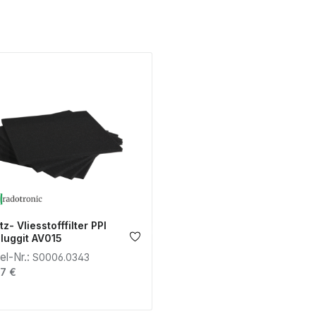
tz- Vliesstofffilter PPI
luggit AV015
kel-Nr.:
S0006.0343
lärer Preis:
7 €