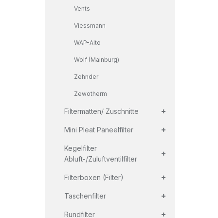
Vents
Viessmann
WAP-Alto
Wolf (Mainburg)
Zehnder
Zewotherm
+
Filtermatten/ Zuschnitte
+
Mini Pleat Paneelfilter
+
Kegelfilter
Abluft-/Zuluftventilfilter
+
Filterboxen (Filter)
+
Taschenfilter
+
Rundfilter