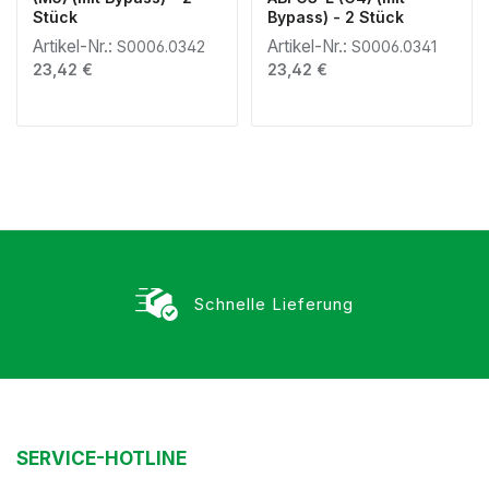
Stück
Bypass) - 2 Stück
Artikel-Nr.:
Artikel-Nr.:
S0006.0342
S0006.0341
Regulärer Preis:
Regulärer Preis:
23,42 €
23,42 €
Schnelle Lieferung
SERVICE-HOTLINE