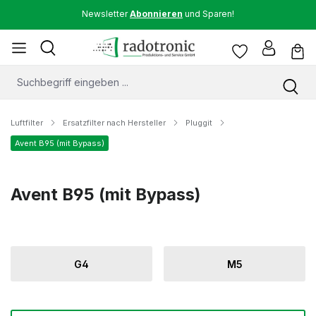
Newsletter
Abonnieren
und Sparen!
Luftfilter
Ersatzfilter nach Hersteller
Pluggit
Avent B95 (mit Bypass)
Avent B95 (mit Bypass)
G4
M5