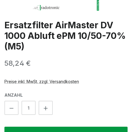
Ersatzfilter AirMaster DV
1000 Abluft ePM 10/50-70%
(M5)
Regulärer Preis:
58,24 €
Preise inkl. MwSt. zzgl. Versandkosten
ANZAHL
Produkt Anzahl: Gib den gewünschten We