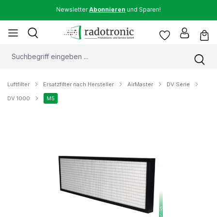
Newsletter
Abonnieren
und Sparen!
Luftfilter
Ersatzfilter nach Hersteller
AirMaster
DV Serie
DV 1000
M5
Bildergalerie überspringen