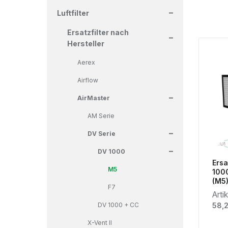
+
Luftfilter
+
Ersatzfilter nach
Hersteller
Aerex
Airflow
+
AirMaster
AM Serie
+
DV Serie
+
DV 1000
Ersa
M5
100
(M5
F7
Arti
Regu
DV 1000 + CC
58,
X-Vent II