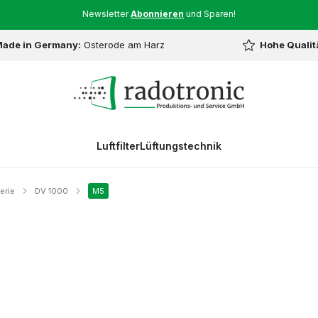
Newsletter
Abonnieren
und Sparen!
ade in Germany:
Osterode am Harz
Hohe Qualit
Luftfilter
Lüftungstechnik
erie
DV 1000
M5