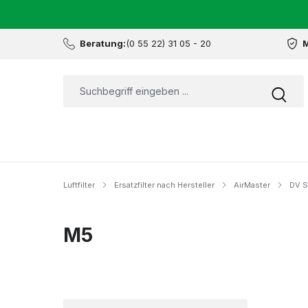
Beratung:
(0 55 22) 31 05 - 20
M
Luftfilter
Ersatzfilter nach Hersteller
AirMaster
DV S
M5