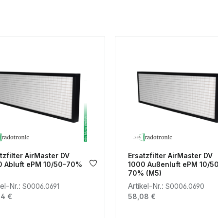
tzfilter AirMaster DV
Ersatzfilter AirMaster DV
0 Abluft ePM 10/50-70%
1000 Außenluft ePM 10/5
)
70% (M5)
kel-Nr.:
Artikel-Nr.:
S0006.0691
S0006.0690
lärer Preis:
Regulärer Preis:
24 €
58,08 €