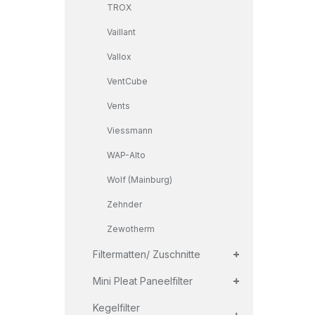
TROX
Vaillant
Vallox
VentCube
Vents
Viessmann
WAP-Alto
Wolf (Mainburg)
Zehnder
Zewotherm
+
Filtermatten/ Zuschnitte
+
Mini Pleat Paneelfilter
+
Kegelfilter