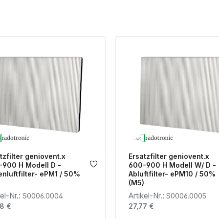
tzfilter geniovent.x
Ersatzfilter geniovent.x
900 H Modell D -
600-900 H Modell W/ D -
nluftfilter- ePM1 / 50%
Abluftfilter- ePM10 / 50%
(M5)
kel-Nr.:
Artikel-Nr.:
S0006.0004
S0006.0005
lärer Preis:
Regulärer Preis:
8 €
27,77 €