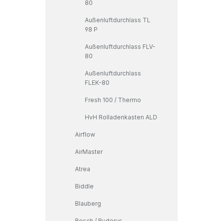
80
Außenluftdurchlass TL
98 P
Außenluftdurchlass FLV-
80
Außenluftdurchlass
FLEK-80
Fresh 100 / Thermo
HvH Rolladenkasten ALD
Airflow
AirMaster
Atrea
Biddle
Blauberg
Bosch / Buderus