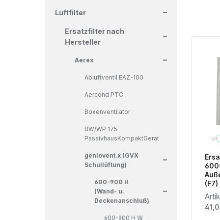
+
Luftfilter
+
Ersatzfilter nach
Hersteller
+
Aerex
Abluftventil EAZ-100
Aercond PTC
Boxenventilator
BW/WP 175
PassivhausKompaktGerät
+
geniovent.x (GVX
Ersa
Schullüftung)
600-
Auße
+
600-900 H
(F7)
(Wand- u.
Arti
Deckenanschluß)
Regu
41,0
600-900 H W