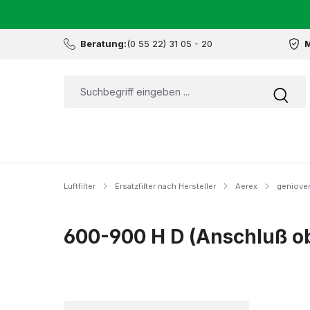
Beratung:
(0 55 22) 31 05 - 20
M
Luftfilter
Ersatzfilter nach Hersteller
Aerex
genioven
600-900 H D (Anschluß o