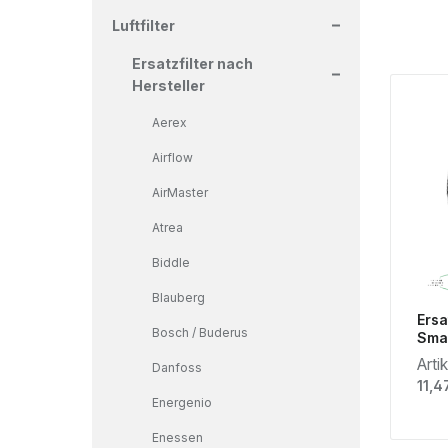
+
Luftfilter
+
Ersatzfilter nach
Hersteller
Aerex
Airflow
AirMaster
Atrea
Biddle
Blauberg
Ersa
Bosch / Buderus
Smar
Arti
Danfoss
Regu
11,4
Energenio
Enessen