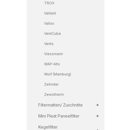
TROX
Vaillant
Vallox
VentCube
Vents
Viessmann
WAP-Alto
Wolf (Mainburg)
Zehnder
Zewotherm
+
Filtermatten/ Zuschnitte
+
Mini Pleat Paneelfilter
+
Kegelfilter