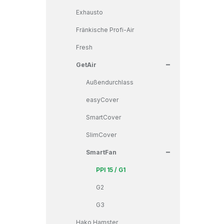
Exhausto
Fränkische Profi-Air
Fresh
+
GetAir
Außendurchlass
easyCover
SmartCover
SlimCover
+
SmartFan
PPI 15 / G1
G2
G3
Hako Hamster