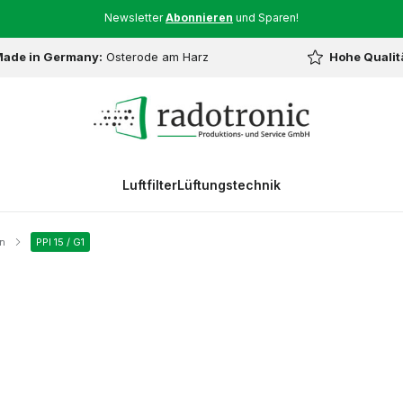
Newsletter
Abonnieren
und Sparen!
ade in Germany:
Osterode am Harz
Hohe Qualit
Luftfilter
Lüftungstechnik
n
PPI 15 / G1