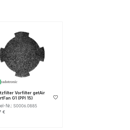
tzfilter Vorfilter getAir
tFan G1 (PPI 15)
kel-Nr.:
S0006.0885
lärer Preis:
7 €