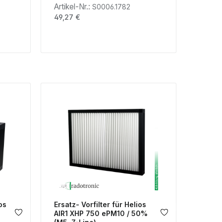
Artikel-Nr.:
S0006.1782
Regulärer Preis:
49,27 €
os
Ersatz- Vorfilter für Helios
AIR1 XHP 750 ePM10 / 50%