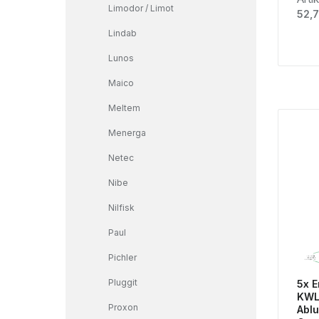
Limodor / Limot
Regu
52,7
Lindab
Lunos
Maico
Meltem
Menerga
Netec
Nibe
Nilfisk
Paul
Pichler
Pluggit
5x E
KWL
Proxon
Ablu