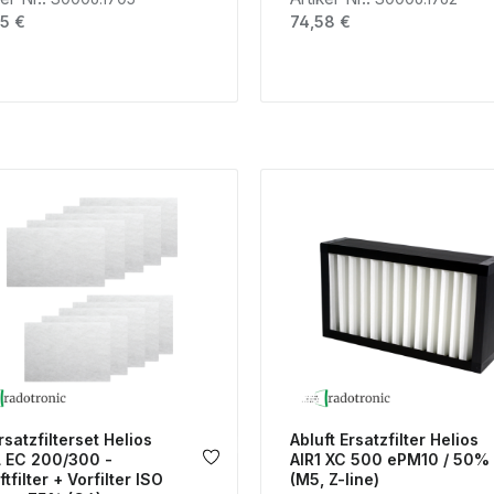
lärer Preis:
Regulärer Preis:
5 €
74,58 €
rsatzfilterset Helios
Abluft Ersatzfilter Helios
 EC 200/300 -
AIR1 XC 500 ePM10 / 50%
ftfilter + Vorfilter ISO
(M5, Z-line)