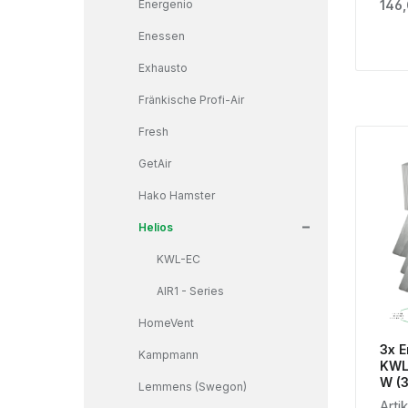
Regu
Energenio
146,
Enessen
Exhausto
Fränkische Profi-Air
Fresh
GetAir
Hako Hamster
+
Helios
KWL-EC
AIR1 - Series
HomeVent
3x E
Kampmann
KWL
W
Lemmens (Swegon)
Arti