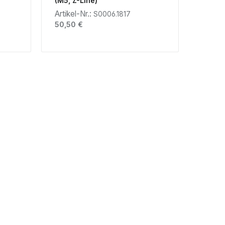
(M5, Z-Line)
Artikel-Nr.:
S0006.1817
Regulärer Preis:
50,50 €