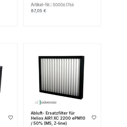
Artikel-Nr.:
S0006.1766
Regulärer Preis:
87,05 €
Abluft- Ersatzfilter für
Helios AIR1 XC 2200 ePM10
/ 50% (M5, Z-line)