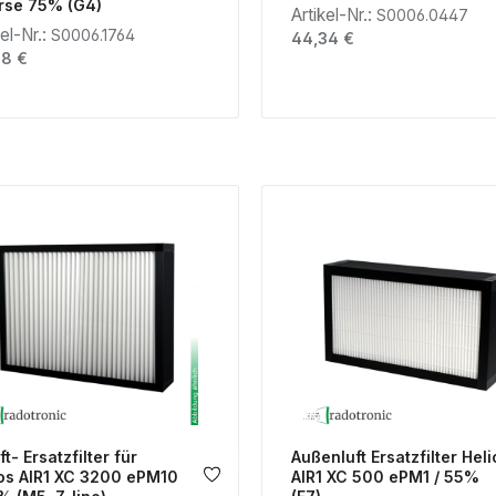
rse 75% (G4)
Artikel-Nr.:
S0006.0447
kel-Nr.:
S0006.1764
Regulärer Preis:
44,34 €
lärer Preis:
68 €
ft- Ersatzfilter für
Außenluft Ersatzfilter Heli
os AIR1 XC 3200 ePM10
AIR1 XC 500 ePM1 / 55%