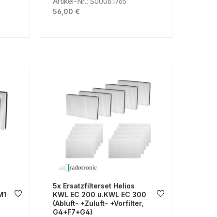
Artikel-Nr.:
S0006.1765
Regulärer Preis:
56,00 €
5x Ersatzfilterset Helios
M1
KWL EC 200 u.KWL EC 300
(Abluft- +Zuluft- +Vorfilter,
G4+F7+G4)