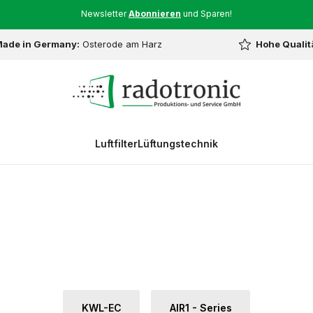
Newsletter
Abonnieren
und Sparen!
ade in Germany:
Osterode am Harz
Hohe Qualit
Luftfilter
Lüftungstechnik
KWL-EC
AIR1 - Series