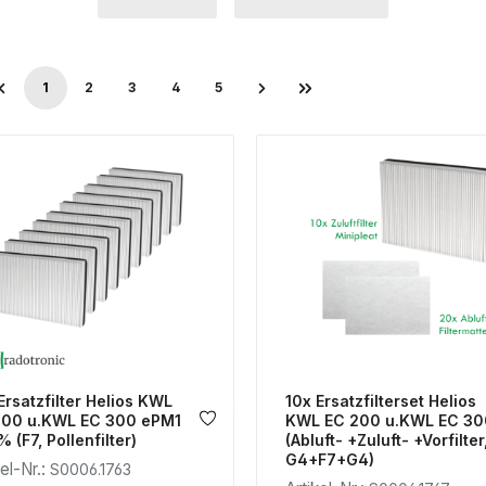
1
2
3
4
5
Seite
Seite
Seite
Seite
Seite
Ersatzfilter Helios KWL
10x Ersatzfilterset Helios
200 u.KWL EC 300 ePM1
KWL EC 200 u.KWL EC 30
% (F7, Pollenfilter)
(Abluft- +Zuluft- +Vorfilter
G4+F7+G4)
kel-Nr.:
S0006.1763