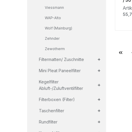
Viessmann
Arti
Regu
55,7
WAP-Alto
Wolf (Mainburg)
Zehnder
Zewotherm
+
Filtermatten/ Zuschnitte
+
Mini Pleat Paneelfilter
+
Kegelfilter
Abluft-/Zuluftventilfilter
+
Filterboxen (Filter)
+
Taschenfilter
+
Rundfilter
+