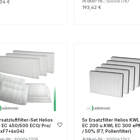
Artikel-Nr.:
S0006.1767
lärer Preis:
04 €
Regulärer Preis:
193,42 €
rsatzluftfilter-Set Helios
5x Ersatzfilter Helios KWL
 EC 450/500 ECO/ Pro/
EC 200 u.KWL EC 300 eP
 (3xF7+6xG4)
/ 50% (F7, Pollenfilter)
kel-Nr.:
Artikel-Nr.:
S0006.1705
S0006.1762