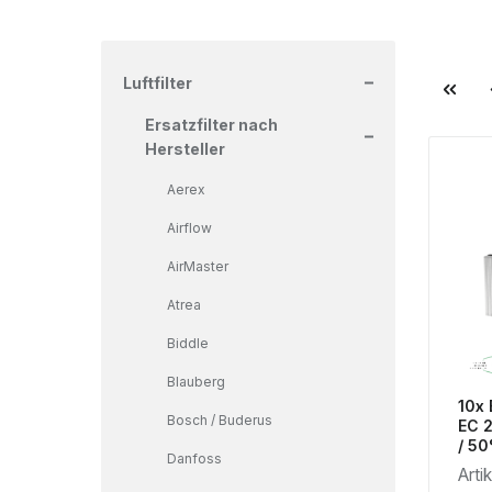
+
Luftfilter
+
Ersatzfilter nach
Hersteller
Aerex
Airflow
AirMaster
Atrea
Biddle
Blauberg
10x 
Bosch / Buderus
EC 
/ 50
Danfoss
Arti