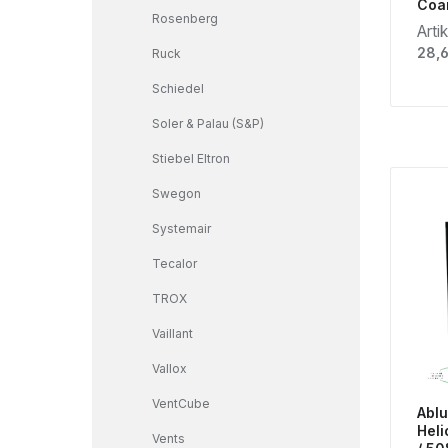
Coa
Rosenberg
Arti
Regu
28,
Ruck
Schiedel
Soler & Palau (S&P)
Stiebel Eltron
Swegon
Systemair
Tecalor
TROX
Vaillant
Vallox
VentCube
Ablu
Heli
Vents