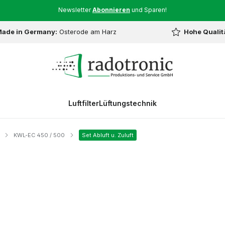
Newsletter
Abonnieren
und Sparen!
ade in Germany:
Osterode am Harz
Hohe Qualit
Luftfilter
Lüftungstechnik
KWL-EC 450 / 500
Set Abluft u. Zuluft