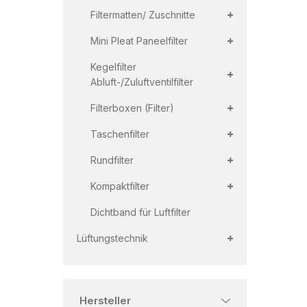
+
Filtermatten/ Zuschnitte
+
Mini Pleat Paneelfilter
+
Kegelfilter
Abluft-/Zuluftventilfilter
+
Filterboxen (Filter)
+
Taschenfilter
+
Rundfilter
+
Kompaktfilter
Dichtband für Luftfilter
+
Lüftungstechnik
Hersteller