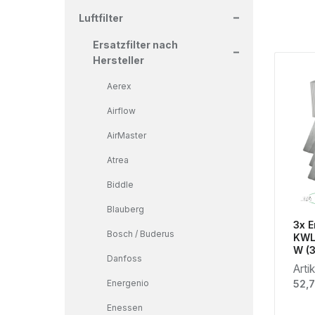
+
Luftfilter
+
Ersatzfilter nach
Hersteller
Aerex
Airflow
AirMaster
Atrea
Biddle
Blauberg
3x E
Bosch / Buderus
KWL
W
Danfoss
Arti
Regu
Energenio
52,7
Enessen