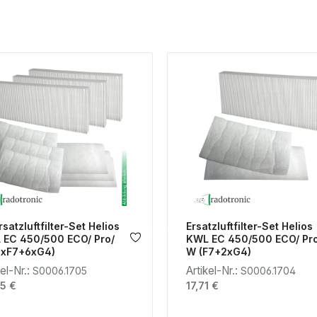
rsatzluftfilter-Set Helios
Ersatzluftfilter-Set Helios
 EC 450/500 ECO/ Pro/
KWL EC 450/500 ECO/ Pro
 (3xF7+6xG4)
W (F7+2xG4)
kel-Nr.:
Artikel-Nr.:
S0006.1705
S0006.1704
lärer Preis:
Regulärer Preis:
5 €
17,71 €