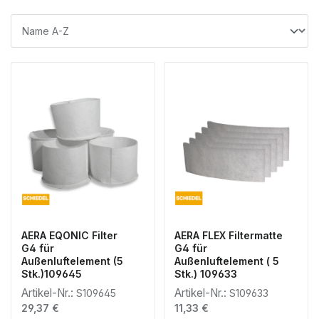
AERA EQONIC Filter
AERA FLEX Filtermatte
G4 für
G4 für
Außenluftelement (5
Außenluftelement ( 5
Stk.)109645
Stk.) 109633
Artikel-Nr.:
Artikel-Nr.:
S109645
S109633
Regulärer Preis:
Regulärer Preis:
29,37 €
11,33 €