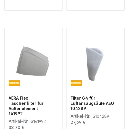
AERA Flex
Filter G4 für
Taschenfilter für
Luftansaugsäule AEQ
Außenelement
104289
141992
Artikel-Nr.:
S104289
Artikel-Nr.:
S141992
Regulärer Preis:
27,69 €
Regulärer Preis:
33,70 €