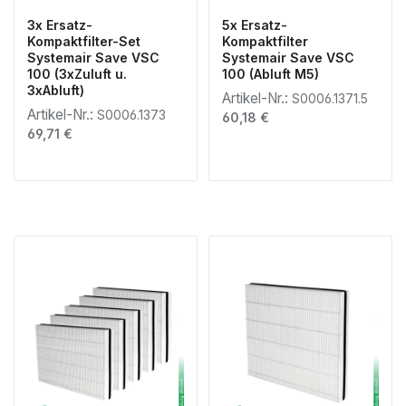
3x Ersatz-
5x Ersatz-
Kompaktfilter-Set
Kompaktfilter
Systemair Save VSC
Systemair Save VSC
100 (3xZuluft u.
100 (Abluft M5)
3xAbluft)
Artikel-Nr.:
S0006.1371.5
Artikel-Nr.:
S0006.1373
Regulärer Preis:
60,18 €
Regulärer Preis:
69,71 €