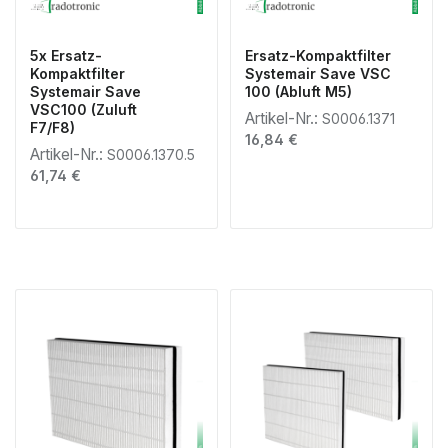
5x Ersatz-
Ersatz-Kompaktfilter
Kompaktfilter
Systemair Save VSC
Systemair Save
100 (Abluft M5)
VSC100 (Zuluft
Artikel-Nr.:
S0006.1371
F7/F8)
Regulärer Preis:
16,84 €
Artikel-Nr.:
S0006.1370.5
Regulärer Preis:
61,74 €