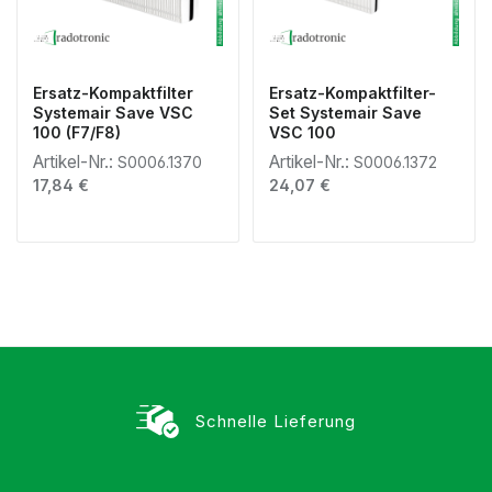
Ersatz-Kompaktfilter
Ersatz-Kompaktfilter-
Systemair Save VSC
Set Systemair Save
100 (F7/F8)
VSC 100
Artikel-Nr.:
Artikel-Nr.:
S0006.1370
S0006.1372
Regulärer Preis:
Regulärer Preis:
17,84 €
24,07 €
Schnelle Lieferung