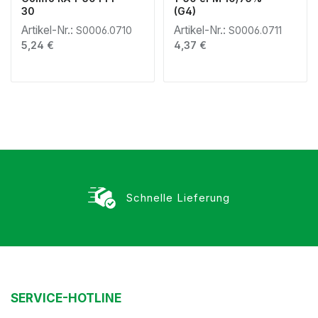
30
(G4)
Artikel-Nr.:
Artikel-Nr.:
S0006.0710
S0006.0711
Regulärer Preis:
Regulärer Preis:
5,24 €
4,37 €
Schnelle Lieferung
SERVICE-HOTLINE