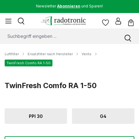
Newsletter
Abonnieren
und Sparen!
Luftfilter
Ersatzfilter nach Hersteller
Vents
TwinFresh Comfo RA 1-50
TwinFresh Comfo RA 1-50
PPI 30
G4