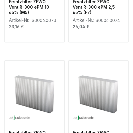
Ersatzfilter ZEWO
Ersatzfilter ZEWO
Vent R-300 ePM 10
Vent R-300 ePM 2,5
65% (M5)
65% (F7)
Artikel-Nr.:
Artikel-Nr.:
S0006.0073
S0006.0074
Regulärer Preis:
Regulärer Preis:
23,16 €
26,04 €
Ersatzfilter ZEWO
Ersatzfilter ZEWO