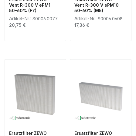
Vent R-300 V ePM1
Vent R-300 V ePM10
50-60% (F7)
50-60% (M5)
Artikel-Nr.:
Artikel-Nr.:
S0006.0077
S0006.0608
Regulärer Preis:
Regulärer Preis:
20,75 €
17,36 €
Ersatzfilter ZEWO
Ersatzfilter ZEWO