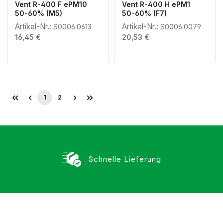
Vent R-400 F ePM10
Vent R-400 H ePM1
50-60% (M5)
50-60% (F7)
Artikel-Nr.:
Artikel-Nr.:
S0006.0613
S0006.0079
Regulärer Preis:
Regulärer Preis:
16,45 €
20,53 €
1
2
Seite
Seite
Schnelle Lieferung