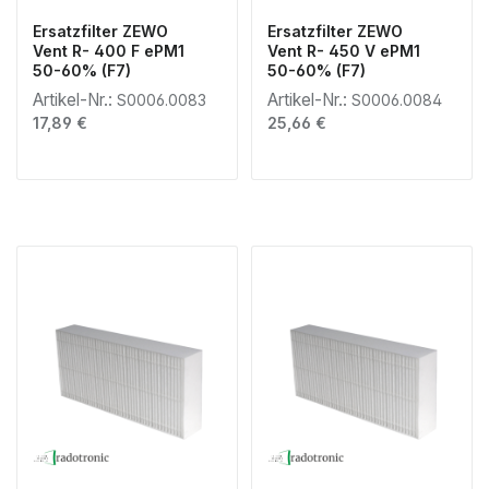
Ersatzfilter ZEWO
Ersatzfilter ZEWO
Vent R- 400 F ePM1
Vent R- 450 V ePM1
50-60% (F7)
50-60% (F7)
Artikel-Nr.:
Artikel-Nr.:
S0006.0083
S0006.0084
Regulärer Preis:
Regulärer Preis:
17,89 €
25,66 €