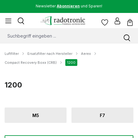
Newsletter
Abonnieren
und Sparen!
Luftfilter
Ersatzfilter nach Hersteller
Aerex
Compact Recovery Boxx (CRB)
1200
1200
M5
F7