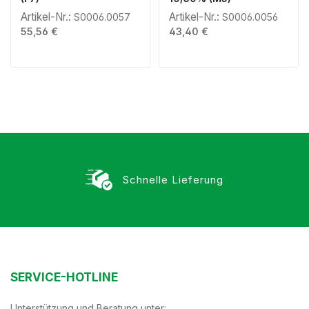
Artikel-Nr.:
Artikel-Nr.:
S0006.0057
S0006.0056
Regulärer Preis:
Regulärer Preis:
55,56 €
43,40 €
Schnelle Lieferung
SERVICE-HOTLINE
Unterstützung und Beratung unter: