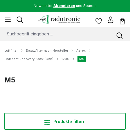
Newsletter
Abonnieren
und Sparen!
Luftfilter
Ersatzfilter nach Hersteller
Aerex
Compact Recovery Boxx (CRB)
1200
M5
M5
Produkte filtern