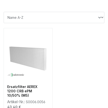
Ersatzfilter AEREX
1200 CRB ePM
10/50% (M5)
Artikel-Nr.:
S0006.0056
Regulärer Preis:
43,40 €