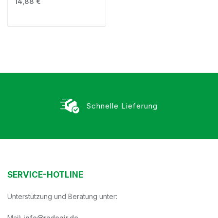
Regulärer Preis:
14,88 €
Schnelle Lieferung
SERVICE-HOTLINE
Unterstützung und Beratung unter:
Mail:
info@radoair.de