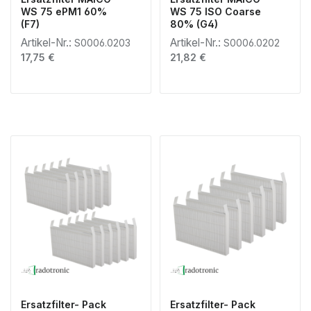
WS 75 ePM1 60%
WS 75 ISO Coarse
(F7)
80% (G4)
Artikel-Nr.:
Artikel-Nr.:
S0006.0203
S0006.0202
Regulärer Preis:
Regulärer Preis:
17,75 €
21,82 €
Ersatzfilter- Pack
Ersatzfilter- Pack