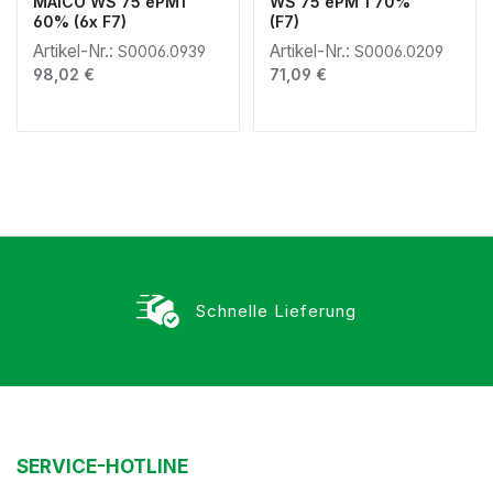
MAICO WS 75 ePM1
WS 75 ePM 1 70%
60% (6x F7)
(F7)
Artikel-Nr.:
Artikel-Nr.:
S0006.0939
S0006.0209
Regulärer Preis:
Regulärer Preis:
98,02 €
71,09 €
Schnelle Lieferung
SERVICE-HOTLINE