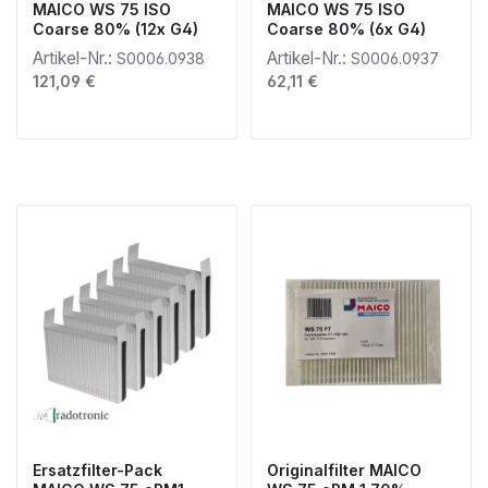
MAICO WS 75 ISO
MAICO WS 75 ISO
Coarse 80% (12x G4)
Coarse 80% (6x G4)
Artikel-Nr.:
Artikel-Nr.:
S0006.0938
S0006.0937
Regulärer Preis:
Regulärer Preis:
121,09 €
62,11 €
Ersatzfilter-Pack
Originalfilter MAICO