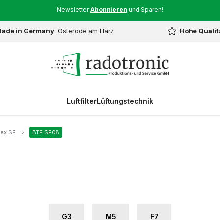
Newsletter
Abonnieren
und Sparen!
ade in Germany:
Osterode am Harz
Hohe Qualit
Luftfilter
Lüftungstechnik
ex SF
BTF SF08
G3
M5
F7