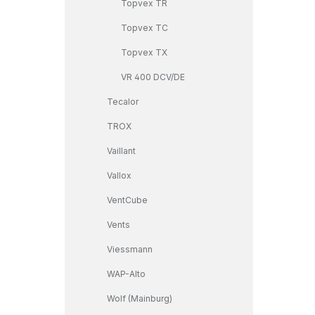
Topvex TR
Topvex TC
Topvex TX
VR 400 DCV/DE
Tecalor
TROX
Vaillant
Vallox
VentCube
Vents
Viessmann
WAP-Alto
Wolf (Mainburg)