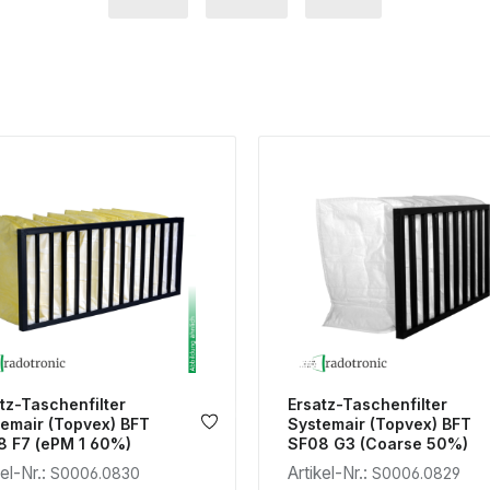
tz-Taschenfilter
Ersatz-Taschenfilter
emair (Topvex) BFT
Systemair (Topvex) BFT
8 F7 (ePM 1 60%)
SF08 G3 (Coarse 50%)
kel-Nr.:
Artikel-Nr.:
S0006.0830
S0006.0829