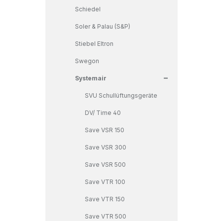
Schiedel
Soler & Palau (S&P)
Stiebel Eltron
Swegon
+
Systemair
SVU Schullüftungsgeräte
DV/ Time 40
Save VSR 150
Save VSR 300
Save VSR 500
Save VTR 100
Save VTR 150
Save VTR 500