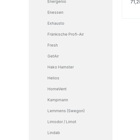
Regu
Energenio
71,2
Enessen
Exhausto
Fränkische Profi-Air
Fresh
GetAir
Hako Hamster
Helios
HomeVent
Kampmann
Lemmens (Swegon)
Limodor / Limot
Lindab