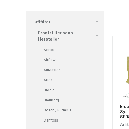
+
Luftfilter
+
Ersatzfilter nach
Hersteller
Aerex
Airflow
AirMaster
Atrea
Biddle
Blauberg
Ersa
Bosch / Buderus
Syst
SF0
Danfoss
Arti