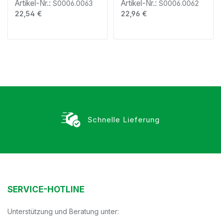
Artikel-Nr.:
Artikel-Nr.:
S0006.0063
S0006.0062
Regulärer Preis:
Regulärer Preis:
22,54 €
22,96 €
Schnelle Lieferung
SERVICE-HOTLINE
Unterstützung und Beratung unter: