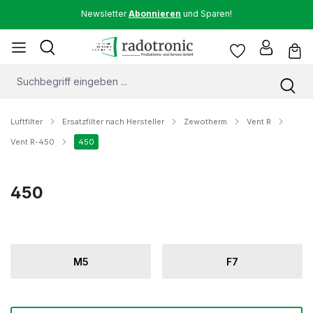
Newsletter
Abonnieren
und Sparen!
Luftfilter
Ersatzfilter nach Hersteller
Zewotherm
Vent R
Vent R-450
450
450
M5
F7